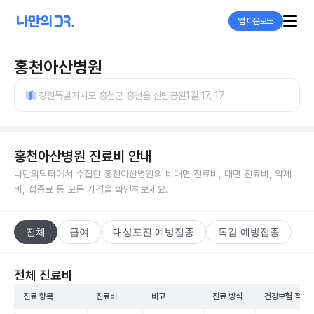
앱 다운로드
홍천아산병원
강원특별자치도 홍천군 홍천읍 산림공원1길 17, 17
홍천아산병원
진료비 안내
나만의닥터에서 수집한
홍천아산병원
의 비대면 진료비, 대면 진료비, 약제
비, 접종료 등 모든 가격을 확인해보세요.
전체
급여
대상포진 예방접종
독감 예방접종
전체 진료비
진료 항목
진료비
비고
진료 방식
건강보험 적용