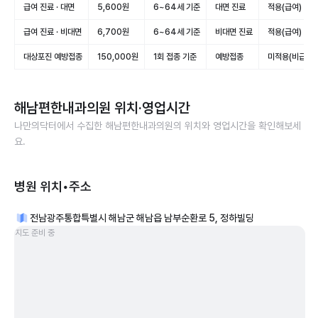
급여 진료 · 대면
5,600원
6~64세 기준
대면 진료
적용(급여)
급여 진료 · 비대면
6,700원
6~64세 기준
비대면 진료
적용(급여)
대상포진 예방접종
150,000원
1회 접종 기준
예방접종
미적용(비급여)
해남편한내과의원
위치·영업시간
나만의닥터에서 수집한
해남편한내과의원
의 위치와 영업시간을 확인해보세
요.
병원 위치•주소
전남광주통합특별시 해남군 해남읍 남부순환로 5, 정하빌딩
지도 준비 중