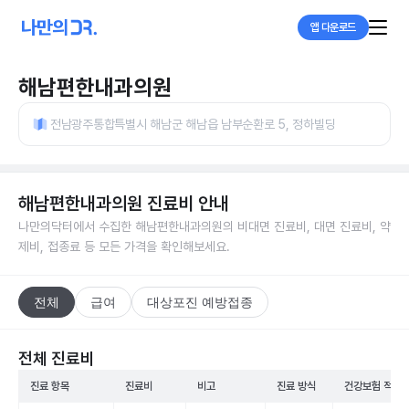
앱 다운로드
해남편한내과의원
전남광주통합특별시 해남군 해남읍 남부순환로 5, 정하빌딩
해남편한내과의원
진료비 안내
나만의닥터에서 수집한
해남편한내과의원
의 비대면 진료비, 대면 진료비, 약
제비, 접종료 등 모든 가격을 확인해보세요.
전체
급여
대상포진 예방접종
전체 진료비
진료 항목
진료비
비고
진료 방식
건강보험 적용