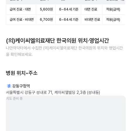
급여 진료 · 대면
5,600원
6~64세 기준
대면 진료
적용(급여)
급여 진료 · 비대면
6,700원
6~64세 기준
비대면 진료
적용(급여)
(의)케이씨엘의료재단 한국의원
위치·영업시간
나만의닥터에서 수집한
(의)케이씨엘의료재단 한국의원
의 위치와 영업시간
을 확인해보세요.
병원 위치•주소
강동구청역
서울특별시 강동구 성내로 71, 케이씨엘빌딩 2,3층 (성내동)
지도 준비 중