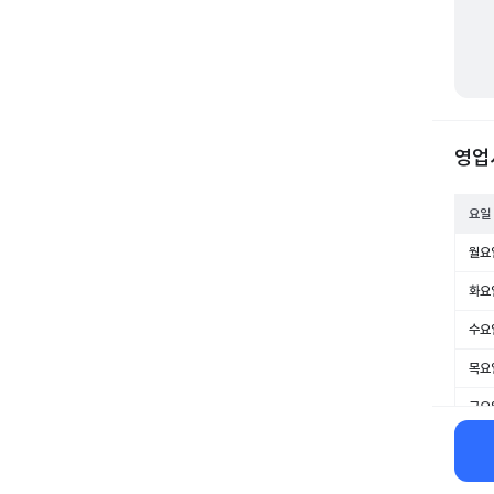
영업
요일
월요
화요
수요
목요
금요
토요
일요