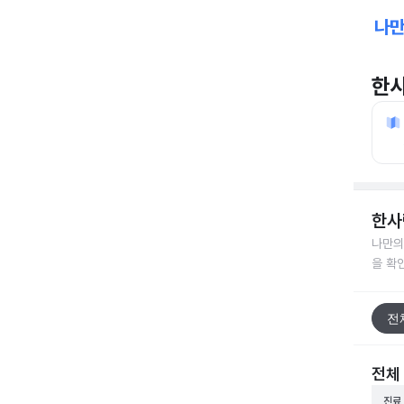
한
한사
나만의
을 확
전
전체
진료