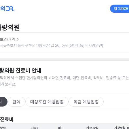
앱 다운로드
사랑의원
보라매역
서울특별시 동작구 여의대방로24길 30, 2층 (신대방동, 한사랑의원)
랑의원
진료비 안내
닥터에서 수집한
한사랑의원
의 비대면 진료비, 대면 진료비, 약제비, 접종료 등 모
인해보세요.
체
급여
대상포진 예방접종
독감 예방접종
 진료비
 항목
진료비
비고
진료 방식
건강보험 