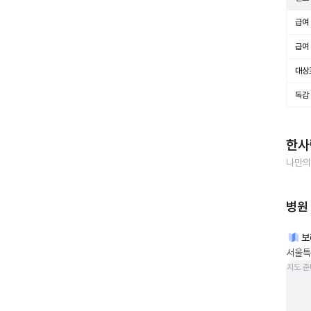
급여 
급여 
대상
독감
한사
나만의
병원
보
서울특
지도 준