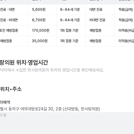
진료 · 대면
5,600원
6~64세 기준
대면 진료
적용(급여)
진료 · 비대면
6,700원
6~64세 기준
비대면 진료
적용(급여)
포진 예방접종
170,000원
1회 접종 기준
예방접종
미적용(비급
 예방접종
35,000원
1회 접종 기준
예방접종
미적용(비급
랑의원
위치·영업시간
닥터에서 수집한
한사랑의원
의 위치와 영업시간을 확인해보세요.
 위치•주소
라매역
별시 동작구 여의대방로24길 30, 2층 (신대방동, 한사랑의원)
비 중