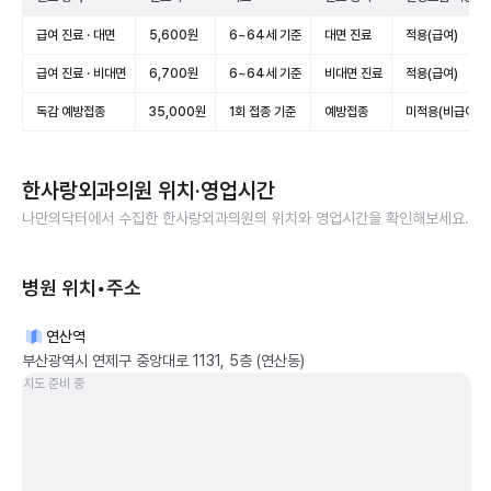
급여 진료 · 대면
5,600원
6~64세 기준
대면 진료
적용(급여)
급여 진료 · 비대면
6,700원
6~64세 기준
비대면 진료
적용(급여)
독감 예방접종
35,000원
1회 접종 기준
예방접종
미적용(비급여)
한사랑외과의원
위치·영업시간
나만의닥터에서 수집한
한사랑외과의원
의 위치와 영업시간을 확인해보세요.
병원 위치•주소
연산역
부산광역시 연제구 중앙대로 1131, 5층 (연산동)
지도 준비 중