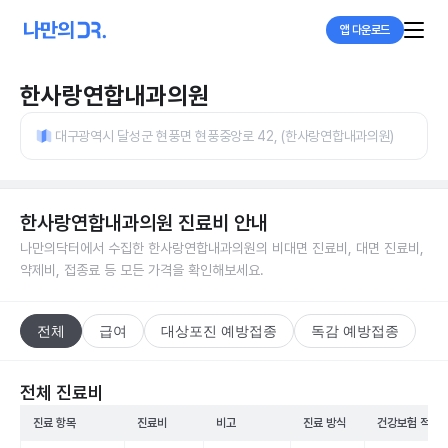
앱 다운로드
한사랑연합내과의원
대구광역시 달성군 현풍면 현풍중앙로 42, (한사랑연합내과의원)
한사랑연합내과의원
진료비 안내
나만의닥터에서 수집한
한사랑연합내과의원
의 비대면 진료비, 대면 진료비,
약제비, 접종료 등 모든 가격을 확인해보세요.
전체
급여
대상포진 예방접종
독감 예방접종
전체 진료비
진료 항목
진료비
비고
진료 방식
건강보험 적용