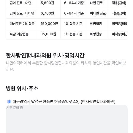
급여 진료 · 대면
5,600원
6~64세 기준
대면 진료
적용(급여)
급여 진료 · 비대면
6,700원
6~64세 기준
비대면 진료
적용(급여)
대상포진 예방접종
150,000원
1회 접종 기준
예방접종
미적용(비급여)
독감 예방접종
35,000원
1회 접종 기준
예방접종
미적용(비급여)
한사랑연합내과의원
위치·영업시간
나만의닥터에서 수집한
한사랑연합내과의원
의 위치와 영업시간을 확인해보
세요.
병원 위치•주소
대구광역시 달성군 현풍면 현풍중앙로 42, (한사랑연합내과의원)
지도 준비 중