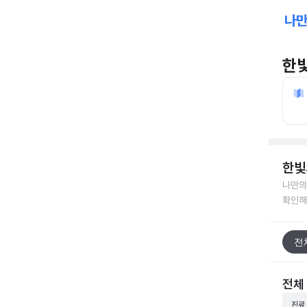
한
한빛
나만의
확인해
전
전체
진료