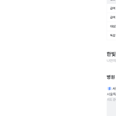
급여 
급여 
대상
독감
한빛
나만의
병원
서
서울특
지도 준