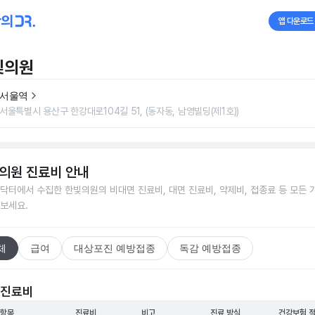
앱 다운로드
빛의원
서울역
서울특별시 용산구 한강대로104길 51, (동자동, 남영빌딩(제1호))
의원
진료비 안내
닥터에서 수집한
한빛의원
의 비대면 진료비, 대면 진료비, 약제비, 접종료 등 모든 
보세요.
체
급여
대상포진 예방접종
독감 예방접종
 진료비
 항목
진료비
비고
진료 방식
건강보험 