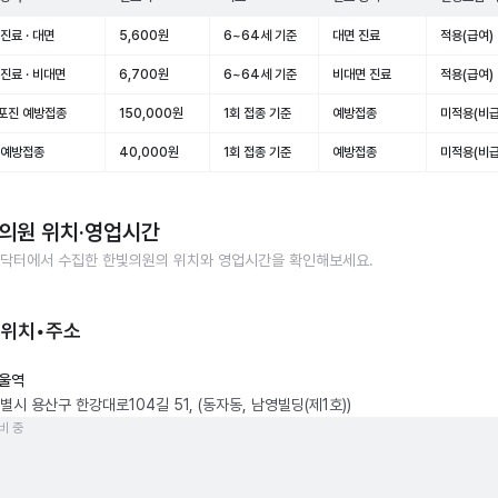
진료 · 대면
5,600원
6~64세 기준
대면 진료
적용(급여)
진료 · 비대면
6,700원
6~64세 기준
비대면 진료
적용(급여)
포진 예방접종
150,000원
1회 접종 기준
예방접종
미적용(비급
 예방접종
40,000원
1회 접종 기준
예방접종
미적용(비급
의원
위치·영업시간
닥터에서 수집한
한빛의원
의 위치와 영업시간을 확인해보세요.
 위치•주소
울역
별시 용산구 한강대로104길 51, (동자동, 남영빌딩(제1호))
비 중