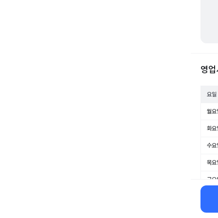
영업
요일
월요
화요
수요
목요
금요
토요
일요