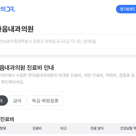
앱 다운로드
마음내과의원
전남광주통합특별시 장흥군 장흥읍 동교2길 13-19, (장흥읍)
음내과의원
진료비 안내
닥터에서 수집한
한마음내과의원
의 비대면 진료비, 대면 진료비, 약제비, 접종료 등
 확인해보세요.
체
급여
독감 예방접종
 진료비
 항목
진료비
비고
진료 방식
건강보험 