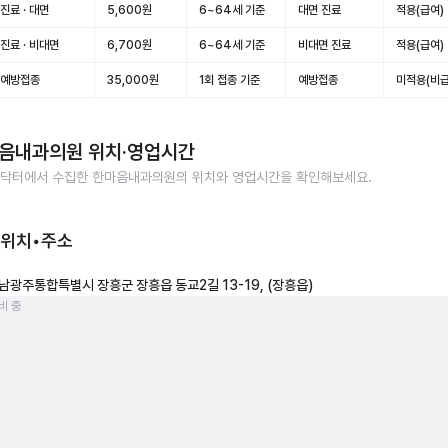
진료 · 대면
5,600원
6~64세 기준
대면 진료
적용(급여)
진료 · 비대면
6,700원
6~64세 기준
비대면 진료
적용(급여)
 예방접종
35,000원
1회 접종 기준
예방접종
미적용(비급
음내과의원
위치·영업시간
닥터에서 수집한
한마음내과의원
의 위치와 영업시간을 확인해보세요.
 위치•주소
남광주통합특별시 장흥군 장흥읍 동교2길 13-19, (장흥읍)
비 중