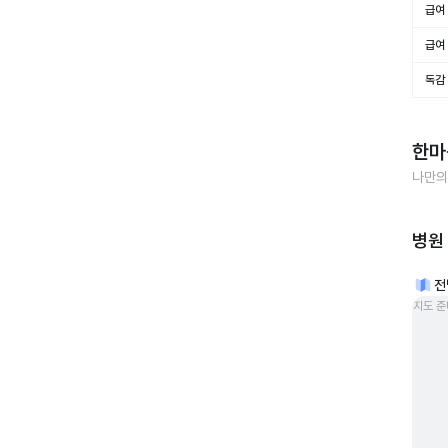
급여 
급여 
독감
한마
나만의
병원
전
지도 준