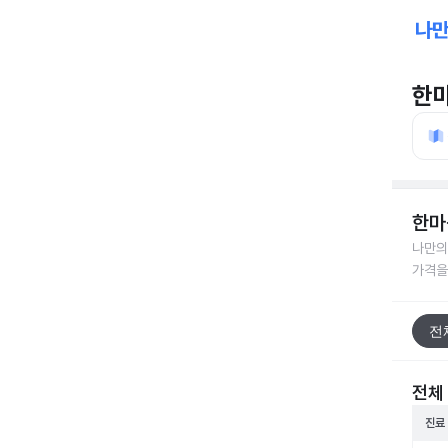
한
한마
나만의
가격을
전
전체
진료