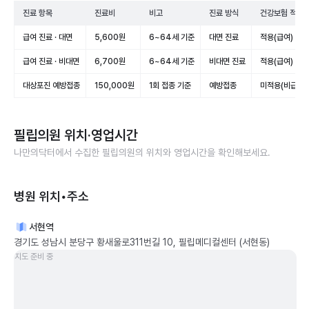
진료 항목
진료비
비고
진료 방식
건강보험 적용
급여 진료 · 대면
5,600원
6~64세 기준
대면 진료
적용(급여)
급여 진료 · 비대면
6,700원
6~64세 기준
비대면 진료
적용(급여)
대상포진 예방접종
150,000원
1회 접종 기준
예방접종
미적용(비급여)
필립의원
위치·영업시간
나만의닥터에서 수집한
필립의원
의 위치와 영업시간을 확인해보세요.
병원 위치•주소
서현역
경기도 성남시 분당구 황새울로311번길 10, 필립메디컬센터 (서현동)
지도 준비 중