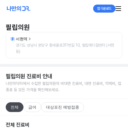
앱 다운로드
필립의원
서현역
경기도 성남시 분당구 황새울로311번길 10, 필립메디컬센터 (서현
동)
필립의원
진료비 안내
나만의닥터에서 수집한
필립의원
의 비대면 진료비, 대면 진료비, 약제비, 접
종료 등 모든 가격을 확인해보세요.
전체
급여
대상포진 예방접종
전체 진료비