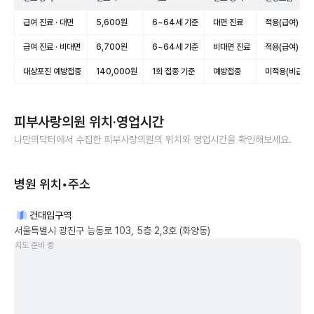
급여 진료 · 대면
5,600원
6~64세 기준
대면 진료
적용(급여)
급여 진료 · 비대면
6,700원
6~64세 기준
비대면 진료
적용(급여)
대상포진 예방접종
140,000원
1회 접종 기준
예방접종
미적용(비급여)
피부사랑의원
위치·영업시간
나만의닥터에서 수집한
피부사랑의원
의 위치와 영업시간을 확인해보세요.
병원 위치•주소
건대입구역
서울특별시 광진구 능동로 103, 5층 2,3호 (화양동)
지도 준비 중