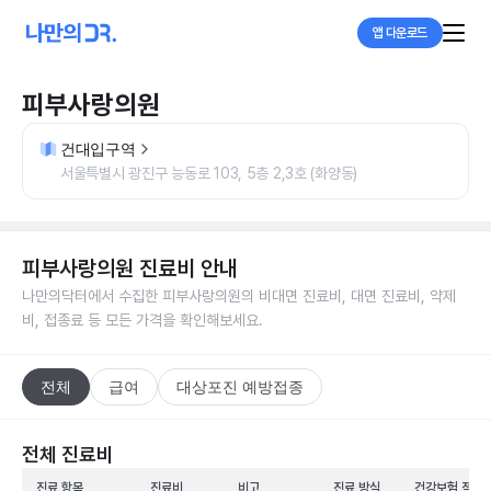
앱 다운로드
피부사랑의원
건대입구역
서울특별시 광진구 능동로 103, 5층 2,3호 (화양동)
피부사랑의원
진료비 안내
나만의닥터에서 수집한
피부사랑의원
의 비대면 진료비, 대면 진료비, 약제
비, 접종료 등 모든 가격을 확인해보세요.
전체
급여
대상포진 예방접종
전체 진료비
진료 항목
진료비
비고
진료 방식
건강보험 적용