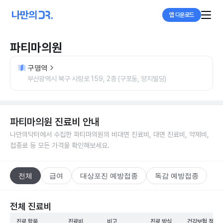
앱 다운로드
파티마의원
구명역
부산광역시 북구 시랑로 159, 2층 (구포동, 양지빌딩)
파티마의원
진료비 안내
나만의닥터에서 수집한
파티마의원
의 비대면 진료비, 대면 진료비, 약제비,
접종료 등 모든 가격을 확인해보세요.
전체
급여
대상포진 예방접종
독감 예방접종
전체 진료비
진료 항목
진료비
비고
진료 방식
건강보험 적용