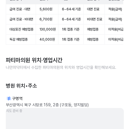
급여 진료 · 대면
5,600원
6~64세 기준
대면 진료
적용(급여)
급여 진료 · 비대면
6,700원
6~64세 기준
비대면 진료
적용(급여)
대상포진 예방접종
130,000원
1회 접종 기준
예방접종
미적용(비급여)
독감 예방접종
40,000원
1회 접종 기준
예방접종
미적용(비급여)
파티마의원
위치·영업시간
나만의닥터에서 수집한
파티마의원
의 위치와 영업시간을 확인해보세요.
병원 위치•주소
구명역
부산광역시 북구 시랑로 159, 2층 (구포동, 양지빌딩)
지도 준비 중