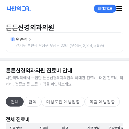
앱 다운로드
튼튼신경외과의원
원종역
경기도 부천시 오정구 오정로 226, (오정동, 2,3,4,5,6층)
튼튼신경외과의원
진료비 안내
나만의닥터에서 수집한
튼튼신경외과의원
의 비대면 진료비, 대면 진료비, 약
제비, 접종료 등 모든 가격을 확인해보세요.
전체
급여
대상포진 예방접종
독감 예방접종
전체 진료비
진료 항목
진료비
비고
진료 방식
건강보험 적용