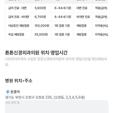
급여 진료 · 대면
5,600원
6~64세 기준
대면 진료
적용(급여)
급여 진료 · 비대면
6,700원
6~64세 기준
비대면 진료
적용(급여)
대상포진 예방접종
150,000원
1회 접종 기준
예방접종
미적용(비급여)
독감 예방접종
35,000원
1회 접종 기준
예방접종
미적용(비급여)
튼튼신경외과의원
위치·영업시간
나만의닥터에서 수집한
튼튼신경외과의원
의 위치와 영업시간을 확인해보세
요.
병원 위치•주소
원종역
경기도 부천시 오정구 오정로 226, (오정동, 2,3,4,5,6층)
지도 준비 중