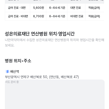
급여 진료 · 대면
5,600원
6~64세 기준
대면 진료
적용(급여)
급여 진료 · 비대면
6,700원
6~64세 기준
비대면 진료
적용(급여)
성은의료재단 연산병원
위치·영업시간
나만의닥터에서 수집한
성은의료재단 연산병원
의 위치와 영업시간을 확인해
보세요.
병원 위치•주소
배산역
부산광역시 연제구 배산북로 50, (연산동, 배산북로 47)
지도 준비 중