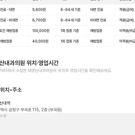
진료 · 대면
5,600원
6~64세 기준
대면 진료
적용(급여)
진료 · 비대면
6,700원
6~64세 기준
비대면 진료
적용(급여)
포진 예방접종
130,000원
1회 접종 기준
예방접종
미적용(비급
 예방접종
40,000원
1회 접종 기준
예방접종
미적용(비급
산내과의원
위치·영업시간
닥터에서 수집한
태명산내과의원
의 위치와 영업시간을 확인해보세요.
 위치•주소
산대역
시 금정구 부곡로 115, 2층 (부곡동)
비 중