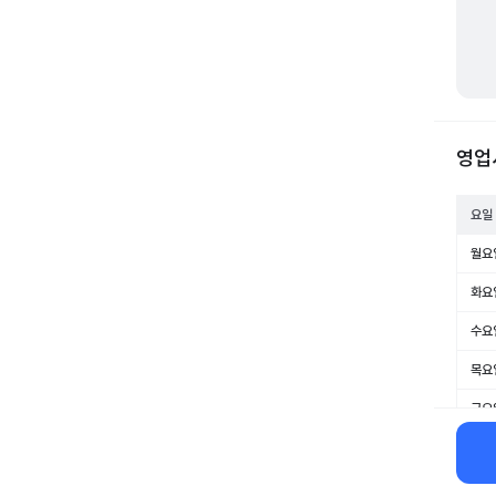
영업
요일
월요
화요
수요
목요
금요
토요
일요