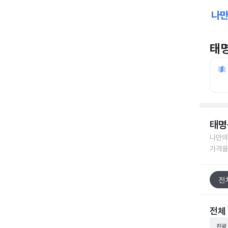
태
태명
나만의
가격을
전
전체
진료