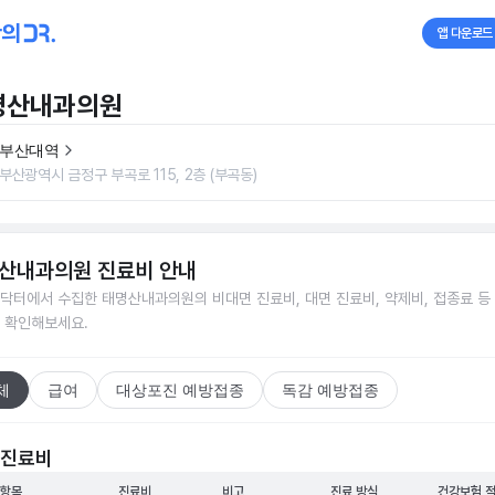
앱 다운로드
명산내과의원
부산대역
부산광역시 금정구 부곡로 115, 2층 (부곡동)
산내과의원
진료비 안내
닥터에서 수집한
태명산내과의원
의 비대면 진료비, 대면 진료비, 약제비, 접종료 등
 확인해보세요.
체
급여
대상포진 예방접종
독감 예방접종
 진료비
 항목
진료비
비고
진료 방식
건강보험 