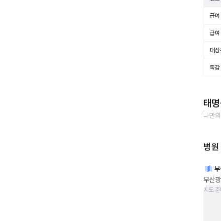
급여 
급여 
대상
독감
태명
나만의
병원
부
부산광역
지도 준