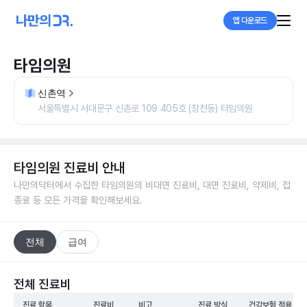
앱 다운로드
타임의원
신촌역
서울특별시 서대문구 신촌로 109 405호 (창천동) 타임의원
타임의원
진료비 안내
나만의닥터에서 수집한
타임의원
의 비대면 진료비, 대면 진료비, 약제비, 접
종료 등 모든 가격을 확인해보세요.
전체
급여
전체 진료비
진료 항목
진료비
비고
진료 방식
건강보험 적용