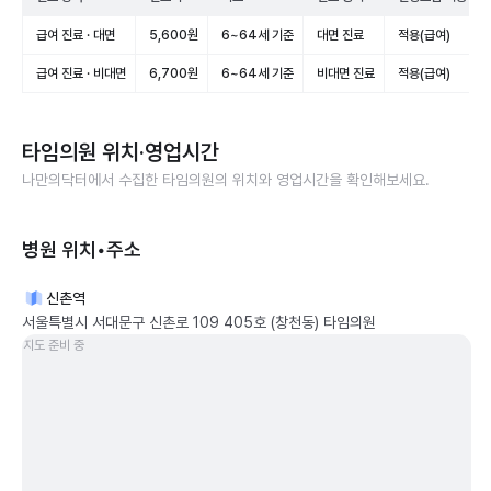
급여 진료 · 대면
5,600원
6~64세 기준
대면 진료
적용(급여)
급여 진료 · 비대면
6,700원
6~64세 기준
비대면 진료
적용(급여)
타임의원
위치·영업시간
나만의닥터에서 수집한
타임의원
의 위치와 영업시간을 확인해보세요.
병원 위치•주소
신촌역
서울특별시 서대문구 신촌로 109 405호 (창천동) 타임의원
지도 준비 중