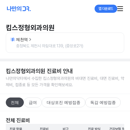
앱 다운로드
킴스정형외과의원
제천역
충청북도 제천시 의림대로 139, (중앙로2가)
킴스정형외과의원
진료비 안내
나만의닥터에서 수집한
킴스정형외과의원
의 비대면 진료비, 대면 진료비, 약
제비, 접종료 등 모든 가격을 확인해보세요.
전체
급여
대상포진 예방접종
독감 예방접종
전체 진료비
진료 항목
진료비
비고
진료 방식
건강보험 적용