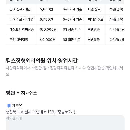
급여 진료 · 대면
5,600원
6~64세 기준
대면 진료
적용(급여)
급여 진료 · 비대면
6,700원
6~64세 기준
비대면 진료
적용(급여)
대상포진 예방접종
190,000원
1회 접종 기준
예방접종
미적용(비급여)
독감 예방접종
40,000원
1회 접종 기준
예방접종
미적용(비급여)
킴스정형외과의원
위치·영업시간
나만의닥터에서 수집한
킴스정형외과의원
의 위치와 영업시간을 확인해보세
요.
병원 위치•주소
제천역
충청북도 제천시 의림대로 139, (중앙로2가)
지도 준비 중