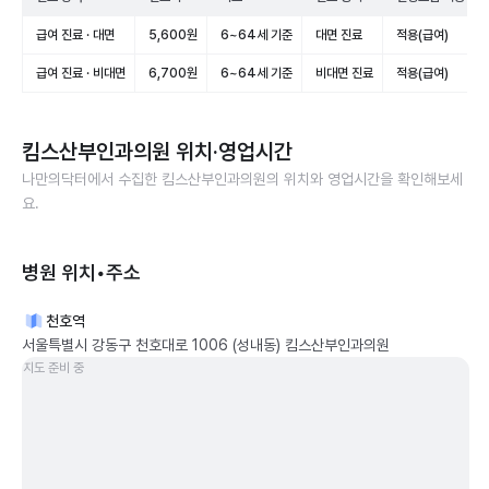
급여 진료 · 대면
5,600원
6~64세 기준
대면 진료
적용(급여)
급여 진료 · 비대면
6,700원
6~64세 기준
비대면 진료
적용(급여)
킴스산부인과의원
위치·영업시간
나만의닥터에서 수집한
킴스산부인과의원
의 위치와 영업시간을 확인해보세
요.
병원 위치•주소
천호역
서울특별시 강동구 천호대로 1006 (성내동) 킴스산부인과의원
지도 준비 중