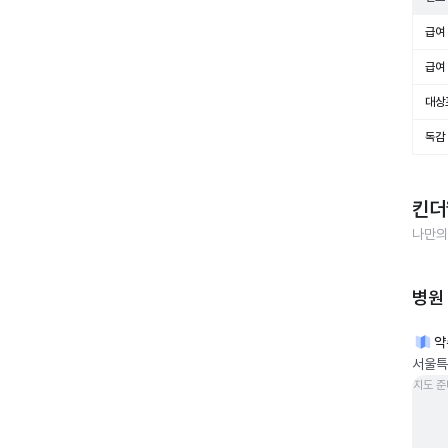
급여 
급여 
대상
독감
킨더
나만의
병원
약
서울특
지도 준