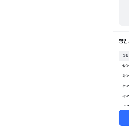
영업
요일
월요
화요
수요
목요
금요
토요
일요