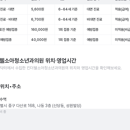
진료 · 대면
5,600원
6~64세 기준
대면 진료
적용(급여)
진료 · 비대면
6,700원
6~64세 기준
비대면 진료
적용(급여)
포진 예방접종
160,000원
1회 접종 기준
예방접종
미적용(비급
 예방접종
40,000원
1회 접종 기준
예방접종
미적용(비급
웰소아청소년과의원
위치·영업시간
닥터에서 수집한
킨더웰소아청소년과의원
의 위치와 영업시간을 확인해보세요.
 위치•주소
수역
별시 중구 다산로 168, 나동 3층 (신당동, 성원빌딩)
비 중