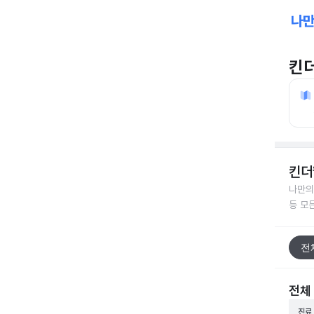
킨
킨더
나만의
등 모
전
전체
진료