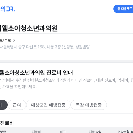
앱 다운로드
더웰소아청소년과의원
약수역
서울특별시 중구 다산로 168, 나동 3층 (신당동, 성원빌딩)
웰소아청소년과의원
진료비 안내
닥터에서 수집한
킨더웰소아청소년과의원
의 비대면 진료비, 대면 진료비, 약제비, 
든 가격을 확인해보세요.
체
급여
대상포진 예방접종
독감 예방접종
 진료비
 항목
진료비
비고
진료 방식
건강보험 