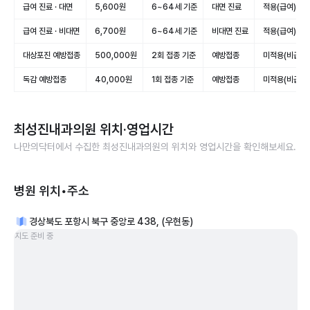
급여 진료 · 대면
5,600원
6~64세 기준
대면 진료
적용(급여)
급여 진료 · 비대면
6,700원
6~64세 기준
비대면 진료
적용(급여)
대상포진 예방접종
500,000원
2회 접종 기준
예방접종
미적용(비급여)
독감 예방접종
40,000원
1회 접종 기준
예방접종
미적용(비급여)
최성진내과의원
위치·영업시간
나만의닥터에서 수집한
최성진내과의원
의 위치와 영업시간을 확인해보세요.
병원 위치•주소
경상북도 포항시 북구 중앙로 438, (우현동)
지도 준비 중