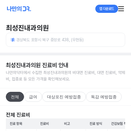
앱 다운로드
최성진내과의원
경상북도 포항시 북구 중앙로 438, (우현동)
최성진내과의원
진료비 안내
나만의닥터에서 수집한
최성진내과의원
의 비대면 진료비, 대면 진료비, 약제
비, 접종료 등 모든 가격을 확인해보세요.
전체
급여
대상포진 예방접종
독감 예방접종
전체 진료비
진료 항목
진료비
비고
진료 방식
건강보험 적용