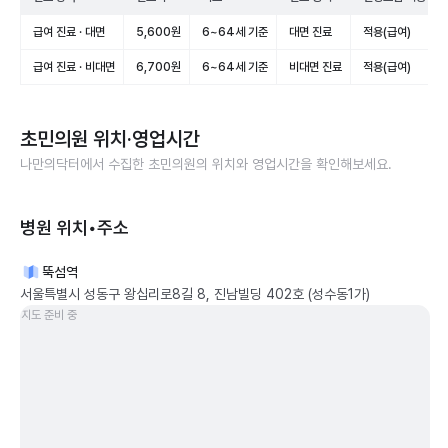
급여 진료 · 대면
5,600원
6~64세 기준
대면 진료
적용(급여)
급여 진료 · 비대면
6,700원
6~64세 기준
비대면 진료
적용(급여)
초민의원
위치·영업시간
나만의닥터에서 수집한
초민의원
의 위치와 영업시간을 확인해보세요.
병원 위치•주소
뚝섬역
서울특별시 성동구 왕십리로8길 8, 진남빌딩 402호 (성수동1가)
지도 준비 중