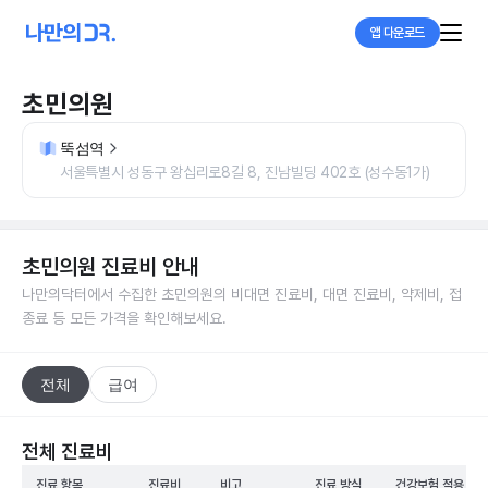
앱 다운로드
초민의원
뚝섬역
서울특별시 성동구 왕십리로8길 8, 진남빌딩 402호 (성수동1가)
초민의원
진료비 안내
나만의닥터에서 수집한
초민의원
의 비대면 진료비, 대면 진료비, 약제비, 접
종료 등 모든 가격을 확인해보세요.
전체
급여
전체 진료비
진료 항목
진료비
비고
진료 방식
건강보험 적용