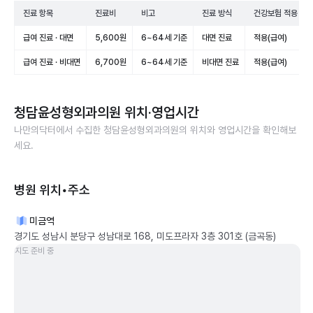
진료 항목
진료비
비고
진료 방식
건강보험 적용
급여 진료 · 대면
5,600원
6~64세 기준
대면 진료
적용(급여)
급여 진료 · 비대면
6,700원
6~64세 기준
비대면 진료
적용(급여)
청담윤성형외과의원
위치·영업시간
나만의닥터에서 수집한
청담윤성형외과의원
의 위치와 영업시간을 확인해보
세요.
병원 위치•주소
미금역
경기도 성남시 분당구 성남대로 168, 미도프라자 3층 301호 (금곡동)
지도 준비 중