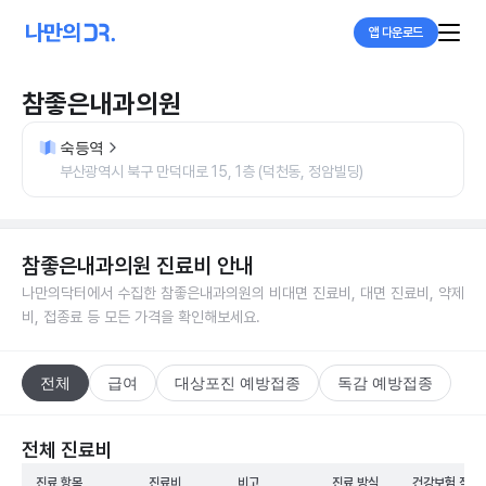
앱 다운로드
참좋은내과의원
숙등역
부산광역시 북구 만덕대로 15, 1층 (덕천동, 정암빌딩)
참좋은내과의원
진료비 안내
나만의닥터에서 수집한
참좋은내과의원
의 비대면 진료비, 대면 진료비, 약제
비, 접종료 등 모든 가격을 확인해보세요.
전체
급여
대상포진 예방접종
독감 예방접종
전체 진료비
진료 항목
진료비
비고
진료 방식
건강보험 적용