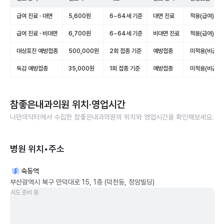
급여 진료 · 대면
5,600원
6~64세 기준
대면 진료
적용(급여)
급여 진료 · 비대면
6,700원
6~64세 기준
비대면 진료
적용(급여)
대상포진 예방접종
500,000원
2회 접종 기준
예방접종
미적용(비급여)
독감 예방접종
35,000원
1회 접종 기준
예방접종
미적용(비급여)
참좋은내과의원
위치·영업시간
나만의닥터에서 수집한
참좋은내과의원
의 위치와 영업시간을 확인해보세요.
병원 위치•주소
숙등역
부산광역시 북구 만덕대로 15, 1층 (덕천동, 정암빌딩)
지도 준비 중