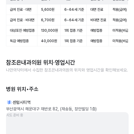
급여 진료 · 대면
5,600원
6~64세 기준
대면 진료
적용(급여)
급여 진료 · 비대면
6,700원
6~64세 기준
비대면 진료
적용(급여)
대상포진 예방접종
130,000원
1회 접종 기준
예방접종
미적용(비급여)
독감 예방접종
40,000원
1회 접종 기준
예방접종
미적용(비급여)
참조은내과의원
위치·영업시간
나만의닥터에서 수집한
참조은내과의원
의 위치와 영업시간을 확인해보세요.
병원 위치•주소
센텀시티역
부산광역시 해운대구 재반로 82, (재송동, 장안빌딩 1층)
지도 준비 중