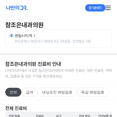
앱 다운로드
참조은내과의원
센텀시티역
부산광역시 해운대구 재반로 82, (재송동, 장안빌딩 1층)
참조은내과의원
진료비 안내
나만의닥터에서 수집한
참조은내과의원
의 비대면 진료비, 대면 진료비, 약제
비, 접종료 등 모든 가격을 확인해보세요.
전체
급여
대상포진 예방접종
독감 예방접종
전체 진료비
진료 항목
진료비
비고
진료 방식
건강보험 적용