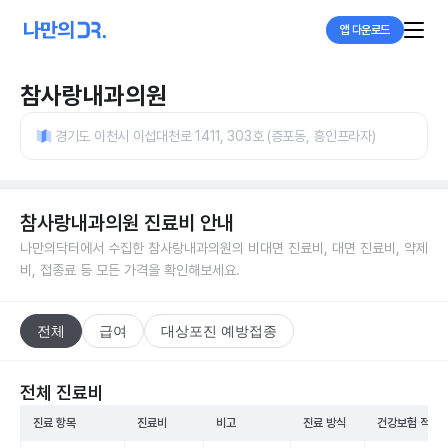
앱 다운로드
참사랑내과의원
경기도 이천시 이섭대천로 1411, 303호 (증포동, 흥인프라자)
참사랑내과의원
진료비 안내
나만의닥터에서 수집한
참사랑내과의원
의 비대면 진료비, 대면 진료비, 약제
비, 접종료 등 모든 가격을 확인해보세요.
전체
급여
대상포진 예방접종
전체 진료비
진료 항목
진료비
비고
진료 방식
건강보험 적용