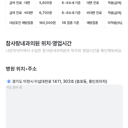
급여 진료 · 대면
5,600원
6~64세 기준
대면 진료
적용(급여)
급여 진료 · 비대면
6,700원
6~64세 기준
비대면 진료
적용(급여)
대상포진 예방접종
160,000원
1회 접종 기준
예방접종
미적용(비급여)
참사랑내과의원
위치·영업시간
나만의닥터에서 수집한
참사랑내과의원
의 위치와 영업시간을 확인해보세요.
병원 위치•주소
경기도 이천시 이섭대천로 1411, 303호 (증포동, 흥인프라자)
지도 준비 중