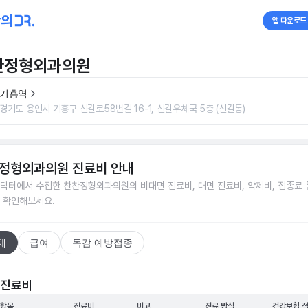
앱 다운로드
찬정형외과의원
기흥역
경기도 용인시 기흥구 신갈로58번길 16-1, 신갈우체국 5층 (신갈동)
정형외과의원
진료비 안내
닥터에서 수집한
찬찬정형외과의원
의 비대면 진료비, 대면 진료비, 약제비, 접종료 
 확인해보세요.
체
급여
독감 예방접종
 진료비
 항목
진료비
비고
진료 방식
건강보험 