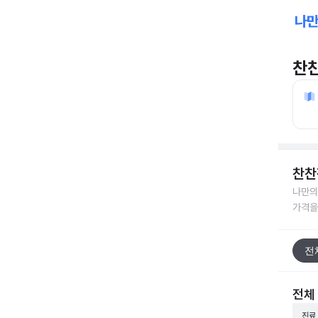
찬
찬찬
나만의
가격을
전
전체
진료