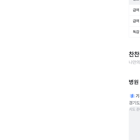
급여 
급여 
독감
찬찬
나만의
병원
기
경기도
지도 준