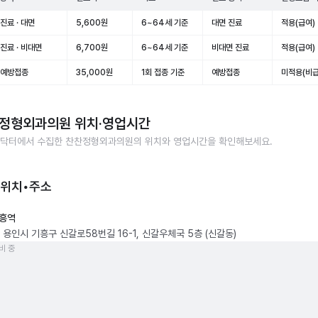
진료 · 대면
5,600원
6~64세 기준
대면 진료
적용(급여)
진료 · 비대면
6,700원
6~64세 기준
비대면 진료
적용(급여)
 예방접종
35,000원
1회 접종 기준
예방접종
미적용(비급
정형외과의원
위치·영업시간
닥터에서 수집한
찬찬정형외과의원
의 위치와 영업시간을 확인해보세요.
 위치•주소
흥역
 용인시 기흥구 신갈로58번길 16-1, 신갈우체국 5층 (신갈동)
비 중