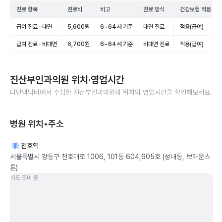
진료 항목
진료비
비고
진료 방식
건강보험 적용
급여 진료 · 대면
5,600원
6~64세 기준
대면 진료
적용(급여)
급여 진료 · 비대면
6,700원
6~64세 기준
비대면 진료
적용(급여)
진산부인과의원
위치·영업시간
나만의닥터에서 수집한
진산부인과의원
의 위치와 영업시간을 확인해보세요.
병원 위치•주소
천호역
서울특별시 강동구 천호대로 1006, 101동 604,605호 (성내동, 브라운스
톤)
지도 준비 중