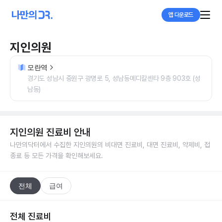
앱 다운로드
지인의원
모란역
경기도 성남시 중원구 광명로 5, 성남동메디칼센타 9층 903호 (성
남동)
지인의원
진료비 안내
나만의닥터에서 수집한
지인의원
의 비대면 진료비, 대면 진료비, 약제비, 접
종료 등 모든 가격을 확인해보세요.
전체
급여
전체 진료비