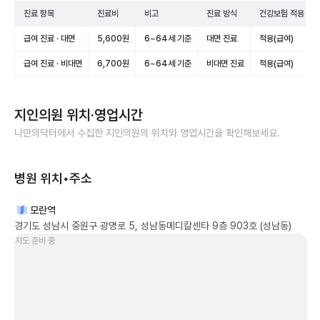
진료 항목
진료비
비고
진료 방식
건강보험 적용
급여 진료 · 대면
5,600원
6~64세 기준
대면 진료
적용(급여)
급여 진료 · 비대면
6,700원
6~64세 기준
비대면 진료
적용(급여)
지인의원
위치·영업시간
나만의닥터에서 수집한
지인의원
의 위치와 영업시간을 확인해보세요.
병원 위치•주소
모란역
경기도 성남시 중원구 광명로 5, 성남동메디칼센타 9층 903호 (성남동)
지도 준비 중