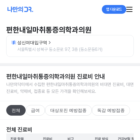
앱 다운로드
편한내일마취통증의학과의원
성신여대입구역
서울특별시 성북구 동소문로 97, 3층 (동소문동6가)
편한내일마취통증의학과의원
진료비 안내
나만의닥터에서 수집한
편한내일마취통증의학과의원
의 비대면 진료비, 대면
진료비, 약제비, 접종료 등 모든 가격을 확인해보세요.
전체
급여
대상포진 예방접종
독감 예방접종
전체 진료비
진료 항목
진료비
비고
진료 방식
건강보험 적용