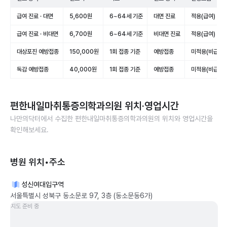
급여 진료 · 대면
5,600원
6~64세 기준
대면 진료
적용(급여)
급여 진료 · 비대면
6,700원
6~64세 기준
비대면 진료
적용(급여)
대상포진 예방접종
150,000원
1회 접종 기준
예방접종
미적용(비급여)
독감 예방접종
40,000원
1회 접종 기준
예방접종
미적용(비급여)
편한내일마취통증의학과의원
위치·영업시간
나만의닥터에서 수집한
편한내일마취통증의학과의원
의 위치와 영업시간을
확인해보세요.
병원 위치•주소
성신여대입구역
서울특별시 성북구 동소문로 97, 3층 (동소문동6가)
지도 준비 중