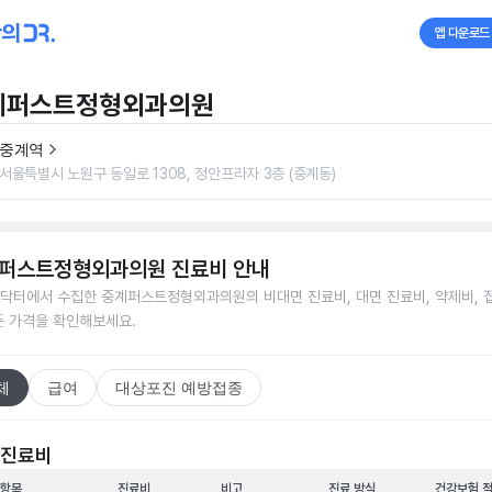
앱 다운로드
계퍼스트정형외과의원
중계역
서울특별시 노원구 동일로 1308, 정안프라자 3층 (중계동)
퍼스트정형외과의원
진료비 안내
닥터에서 수집한
중계퍼스트정형외과의원
의 비대면 진료비, 대면 진료비, 약제비, 
든 가격을 확인해보세요.
체
급여
대상포진 예방접종
 진료비
 항목
진료비
비고
진료 방식
건강보험 