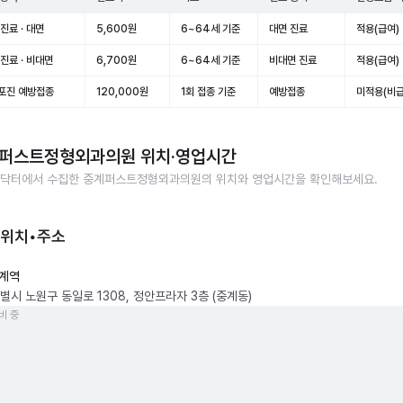
진료 · 대면
5,600원
6~64세 기준
대면 진료
적용(급여)
진료 · 비대면
6,700원
6~64세 기준
비대면 진료
적용(급여)
포진 예방접종
120,000원
1회 접종 기준
예방접종
미적용(비급
퍼스트정형외과의원
위치·영업시간
닥터에서 수집한
중계퍼스트정형외과의원
의 위치와 영업시간을 확인해보세요.
 위치•주소
계역
별시 노원구 동일로 1308, 정안프라자 3층 (중계동)
비 중