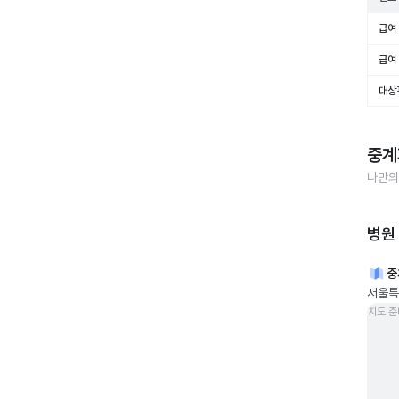
급여 
급여 
대상
중계
나만의
병원
중
서울특
지도 준