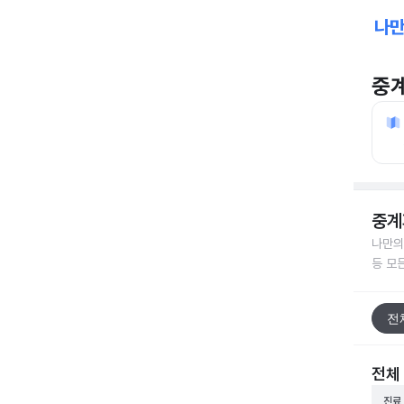
중
중계
나만의
등 모
전
전체
진료