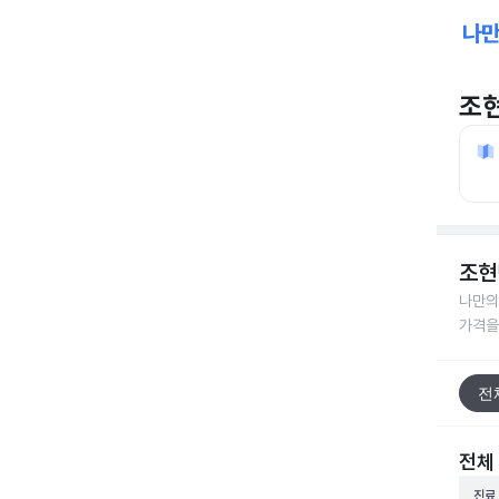
조
조현
나만의
가격을
전
전체
진료