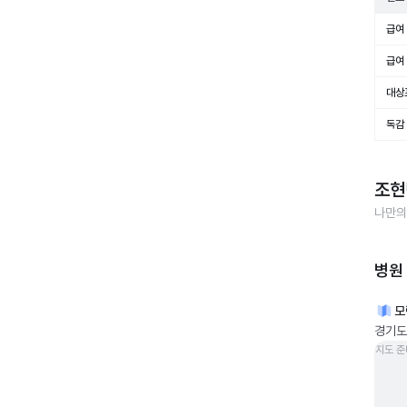
급여 
급여 
대상
독감
조현
나만의
병원
모
경기도 
지도 준