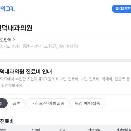
앱 다운로드
현덕내과의원
모란역
경기도 성남시 중원구 성남대로 1137, 4층 (성남동)
덕내과의원
진료비 안내
닥터에서 수집한
조현덕내과의원
의 비대면 진료비, 대면 진료비, 약제비, 접종료 등
 확인해보세요.
체
급여
대상포진 예방접종
독감 예방접종
 진료비
 항목
진료비
비고
진료 방식
건강보험 