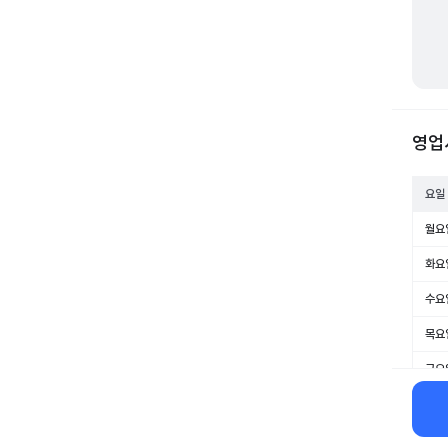
영업
요일
월요
화요
수요
목요
금요
토요
일요