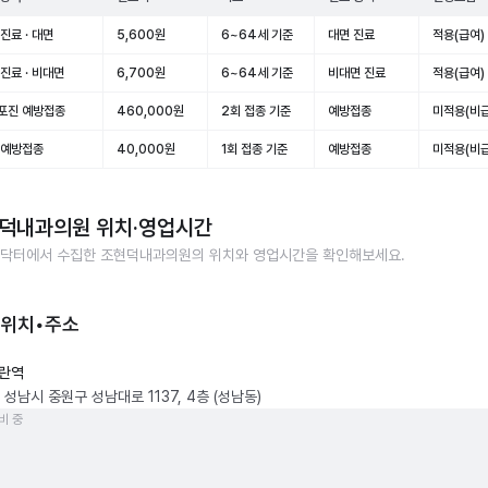
진료 · 대면
5,600원
6~64세 기준
대면 진료
적용(급여)
진료 · 비대면
6,700원
6~64세 기준
비대면 진료
적용(급여)
포진 예방접종
460,000원
2회 접종 기준
예방접종
미적용(비급
 예방접종
40,000원
1회 접종 기준
예방접종
미적용(비급
덕내과의원
위치·영업시간
닥터에서 수집한
조현덕내과의원
의 위치와 영업시간을 확인해보세요.
 위치•주소
란역
성남시 중원구 성남대로 1137, 4층 (성남동)
비 중