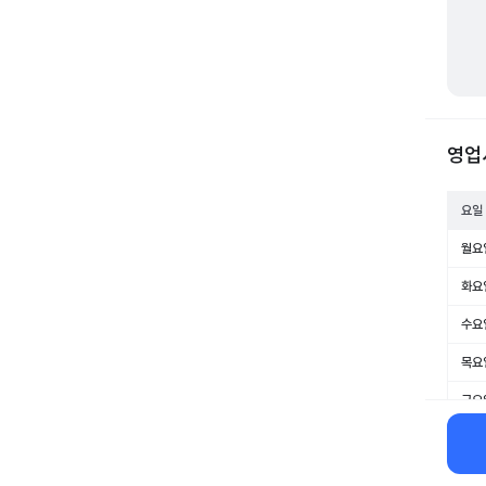
영업
요일
월요
화요
수요
목요
금요
토요
일요