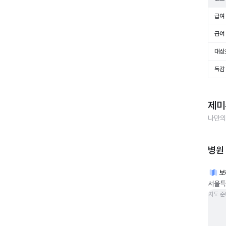
급여 
급여 
대상
독감
제미
나만의
병원
보
서울특
지도 준