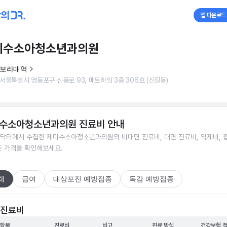
앱 다운로드
미수소아청소년과의원
보라매역
서울특별시 영등포구 신풍로 93, 메트하임 3층 306호 (신길동)
수소아청소년과의원
진료비 안내
닥터에서 수집한
제미수소아청소년과의원
의 비대면 진료비, 대면 진료비, 약제비, 
든 가격을 확인해보세요.
체
급여
대상포진 예방접종
독감 예방접종
 진료비
 항목
진료비
비고
진료 방식
건강보험 