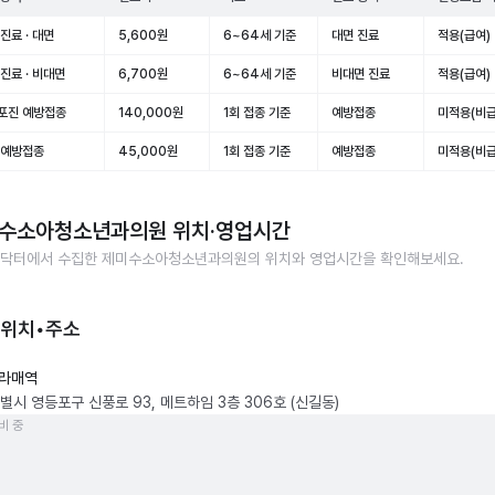
진료 · 대면
5,600원
6~64세 기준
대면 진료
적용(급여)
진료 · 비대면
6,700원
6~64세 기준
비대면 진료
적용(급여)
포진 예방접종
140,000원
1회 접종 기준
예방접종
미적용(비급
 예방접종
45,000원
1회 접종 기준
예방접종
미적용(비급
수소아청소년과의원
위치·영업시간
닥터에서 수집한
제미수소아청소년과의원
의 위치와 영업시간을 확인해보세요.
 위치•주소
라매역
별시 영등포구 신풍로 93, 메트하임 3층 306호 (신길동)
비 중