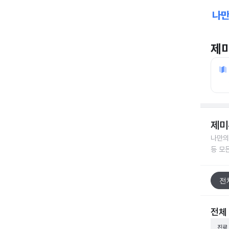
제
제미
나만의
등 모
전
전체
진료