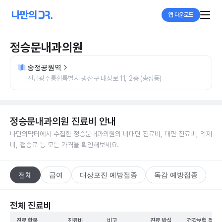
앱 다운로드
정승문내과의원
송정공원역
전남광주통합특별시 광산구 내상로 11, 2층 (송정동)
정승문내과의원
진료비 안내
나만의닥터에서 수집한
정승문내과의원
의 비대면 진료비, 대면 진료비, 약제
비, 접종료 등 모든 가격을 확인해보세요.
전체
급여
대상포진 예방접종
독감 예방접종
전체 진료비
진료 항목
진료비
비고
진료 방식
건강보험 적용