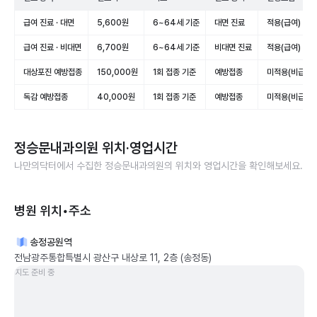
급여 진료 · 대면
5,600원
6~64세 기준
대면 진료
적용(급여)
급여 진료 · 비대면
6,700원
6~64세 기준
비대면 진료
적용(급여)
대상포진 예방접종
150,000원
1회 접종 기준
예방접종
미적용(비급여)
독감 예방접종
40,000원
1회 접종 기준
예방접종
미적용(비급여)
정승문내과의원
위치·영업시간
나만의닥터에서 수집한
정승문내과의원
의 위치와 영업시간을 확인해보세요.
병원 위치•주소
송정공원역
전남광주통합특별시 광산구 내상로 11, 2층 (송정동)
지도 준비 중