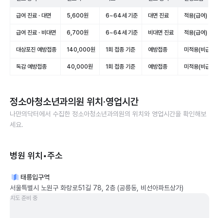
급여 진료 · 대면
5,600원
6~64세 기준
대면 진료
적용(급여)
급여 진료 · 비대면
6,700원
6~64세 기준
비대면 진료
적용(급여)
대상포진 예방접종
140,000원
1회 접종 기준
예방접종
미적용(비급여)
독감 예방접종
40,000원
1회 접종 기준
예방접종
미적용(비급여)
정소아청소년과의원
위치·영업시간
나만의닥터에서 수집한
정소아청소년과의원
의 위치와 영업시간을 확인해보
세요.
병원 위치•주소
태릉입구역
서울특별시 노원구 화랑로51길 78, 2층 (공릉동, 비선아파트상가)
지도 준비 중