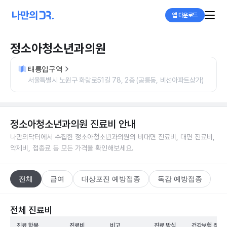
앱 다운로드
정소아청소년과의원
태릉입구역
서울특별시 노원구 화랑로51길 78, 2층 (공릉동, 비선아파트상가)
정소아청소년과의원
진료비 안내
나만의닥터에서 수집한
정소아청소년과의원
의 비대면 진료비, 대면 진료비,
약제비, 접종료 등 모든 가격을 확인해보세요.
전체
급여
대상포진 예방접종
독감 예방접종
전체 진료비
진료 항목
진료비
비고
진료 방식
건강보험 적용