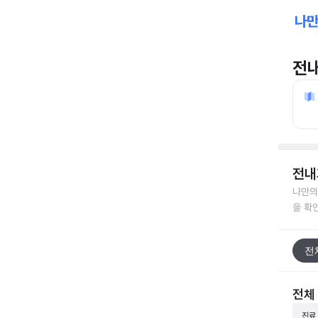
전
전내
나만의
을 확
전
전체
진료