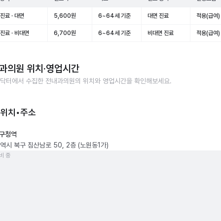
진료 · 대면
5,600원
6~64세 기준
대면 진료
적용(급여)
진료 · 비대면
6,700원
6~64세 기준
비대면 진료
적용(급여)
과의원
위치·영업시간
닥터에서 수집한
전내과의원
의 위치와 영업시간을 확인해보세요.
 위치•주소
구청역
역시 북구 침산남로 50, 2층 (노원동1가)
비 중