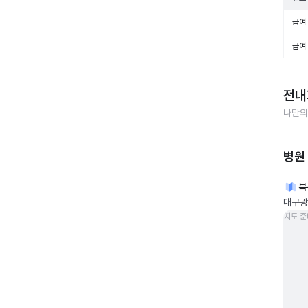
급여 
급여 
전내
나만의
병원
북
대구광
지도 준