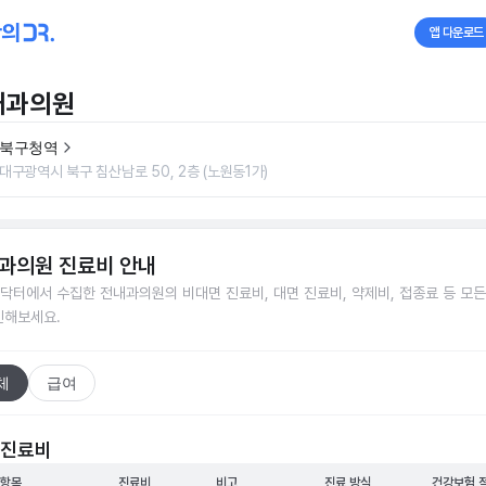
앱 다운로드
내과의원
북구청역
대구광역시 북구 침산남로 50, 2층 (노원동1가)
과의원
진료비 안내
닥터에서 수집한
전내과의원
의 비대면 진료비, 대면 진료비, 약제비, 접종료 등 모
인해보세요.
체
급여
 진료비
 항목
진료비
비고
진료 방식
건강보험 