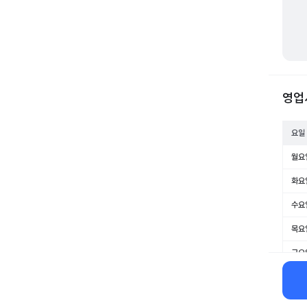
영업
요일
월요
화요
수요
목요
금요
토요
일요