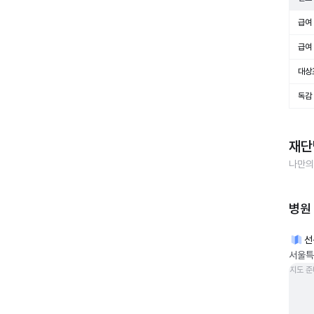
급여 
급여 
대상
독감
재단
나만의
병원
선
서울특별
지도 준