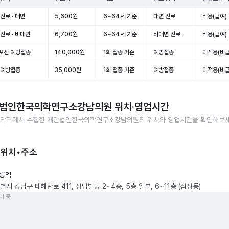
진료 · 대면
5,600원
6~64세 기준
대면 진료
적용(급여)
진료 · 비대면
6,700원
6~64세 기준
비대면 진료
적용(급여)
포진 예방접종
140,000원
1회 접종 기준
예방접종
미적용(비급
 예방접종
35,000원
1회 접종 기준
예방접종
미적용(비급
법인한국의학연구소강남의원
위치·영업시간
닥터에서 수집한
재단법인한국의학연구소강남의원
의 위치와 영업시간을 확인해보세
 위치•주소
릉역
시 강남구 테헤란로 411, 성담빌딩 2~4층, 5층 일부, 6~11층 (삼성동)
비 중