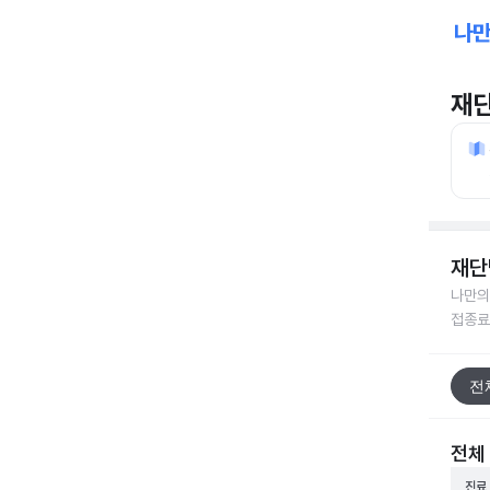
재
재단
나만의
접종료
전
전체
진료