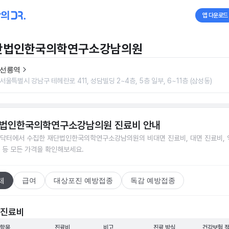
앱 다운로드
단법인한국의학연구소강남의원
선릉역
서울특별시 강남구 테헤란로 411, 성담빌딩 2~4층, 5층 일부, 6~11층 (삼성동)
법인한국의학연구소강남의원
진료비 안내
닥터에서 수집한
재단법인한국의학연구소강남의원
의 비대면 진료비, 대면 진료비, 
 등 모든 가격을 확인해보세요.
체
급여
대상포진 예방접종
독감 예방접종
 진료비
 항목
진료비
비고
진료 방식
건강보험 