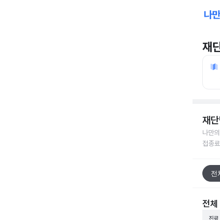
재
재단
나만의
접종료
전
전체
진료