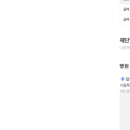
급여 
급여 
재단
나만의
병원
답
서울특
지도 준