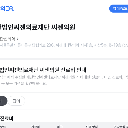
앱 다운로드
단법인씨젠의료재단 씨젠의원
답십리역
서울특별시 동대문구 답십리로 288, 씨젠메디칼타워 지하1층, 지상5층, 8~19층 (장
법인씨젠의료재단 씨젠의원
진료비 안내
닥터에서 수집한
재단법인씨젠의료재단 씨젠의원
의 비대면 진료비, 대면 진료비, 
 등 모든 가격을 확인해보세요.
체
급여
 진료비
 항목
진료비
비고
진료 방식
건강보험 