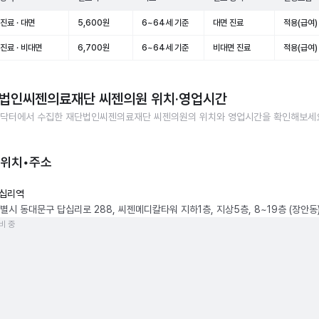
진료 · 대면
5,600원
6~64세 기준
대면 진료
적용(급여)
진료 · 비대면
6,700원
6~64세 기준
비대면 진료
적용(급여)
법인씨젠의료재단 씨젠의원
위치·영업시간
닥터에서 수집한
재단법인씨젠의료재단 씨젠의원
의 위치와 영업시간을 확인해보세
 위치•주소
십리역
별시 동대문구 답십리로 288, 씨젠메디칼타워 지하1층, 지상5층, 8~19층 (장안동
비 중