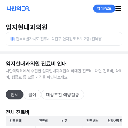
앱 다운로드
임지현내과의원
전북특별자치도 전주시 덕진구 안덕원로 53, 2층 (진북동)
임지현내과의원
진료비 안내
나만의닥터에서 수집한
임지현내과의원
의 비대면 진료비, 대면 진료비, 약제
비, 접종료 등 모든 가격을 확인해보세요.
전체
급여
대상포진 예방접종
전체 진료비
진료 항목
진료비
비고
진료 방식
건강보험 적용