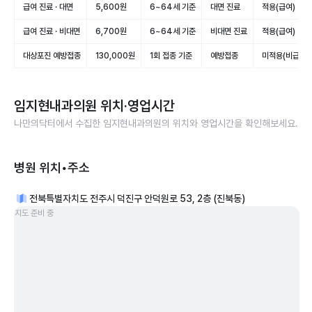
급여 진료 · 대면
5,600원
6~64세 기준
대면 진료
적용(급여)
급여 진료 · 비대면
6,700원
6~64세 기준
비대면 진료
적용(급여)
대상포진 예방접종
130,000원
1회 접종 기준
예방접종
미적용(비급여)
임지현내과의원
위치·영업시간
나만의닥터에서 수집한
임지현내과의원
의 위치와 영업시간을 확인해보세요.
병원 위치•주소
전북특별자치도 전주시 덕진구 안덕원로 53, 2층 (진북동)
지도 준비 중