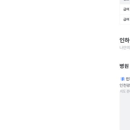
급여 
급여 
인하
나만의
병원
인
인천광
지도 준