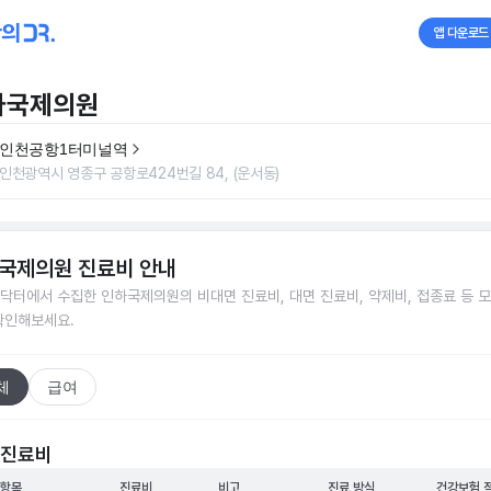
앱 다운로드
하국제의원
인천공항1터미널역
인천광역시 영종구 공항로424번길 84, (운서동)
국제의원
진료비 안내
닥터에서 수집한
인하국제의원
의 비대면 진료비, 대면 진료비, 약제비, 접종료 등 
확인해보세요.
체
급여
 진료비
 항목
진료비
비고
진료 방식
건강보험 