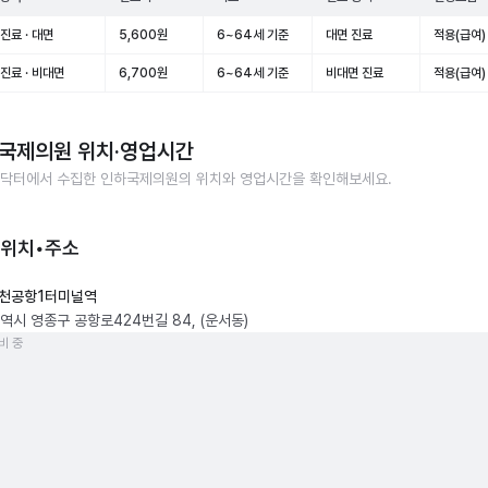
진료 · 대면
5,600원
6~64세 기준
대면 진료
적용(급여)
진료 · 비대면
6,700원
6~64세 기준
비대면 진료
적용(급여)
국제의원
위치·영업시간
닥터에서 수집한
인하국제의원
의 위치와 영업시간을 확인해보세요.
 위치•주소
천공항1터미널역
역시 영종구 공항로424번길 84, (운서동)
비 중