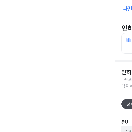
인
인하
나만의
격을 
전
전체
진료