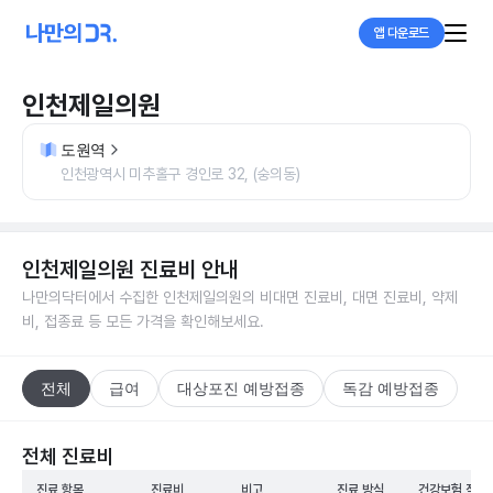
앱 다운로드
인천제일의원
도원역
인천광역시 미추홀구 경인로 32, (숭의동)
인천제일의원
진료비 안내
나만의닥터에서 수집한
인천제일의원
의 비대면 진료비, 대면 진료비, 약제
비, 접종료 등 모든 가격을 확인해보세요.
전체
급여
대상포진 예방접종
독감 예방접종
전체 진료비
진료 항목
진료비
비고
진료 방식
건강보험 적용