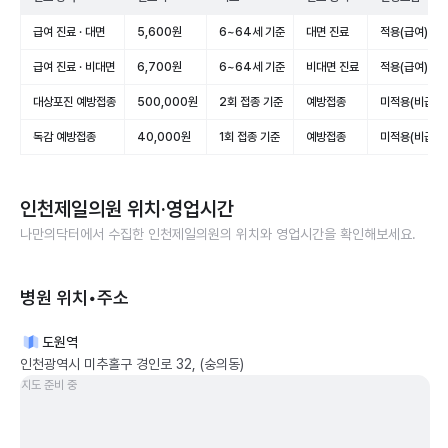
급여 진료 · 대면
5,600원
6~64세 기준
대면 진료
적용(급여)
급여 진료 · 비대면
6,700원
6~64세 기준
비대면 진료
적용(급여)
대상포진 예방접종
500,000원
2회 접종 기준
예방접종
미적용(비급여)
독감 예방접종
40,000원
1회 접종 기준
예방접종
미적용(비급여)
인천제일의원
위치·영업시간
나만의닥터에서 수집한
인천제일의원
의 위치와 영업시간을 확인해보세요.
병원 위치•주소
도원역
인천광역시 미추홀구 경인로 32, (숭의동)
지도 준비 중