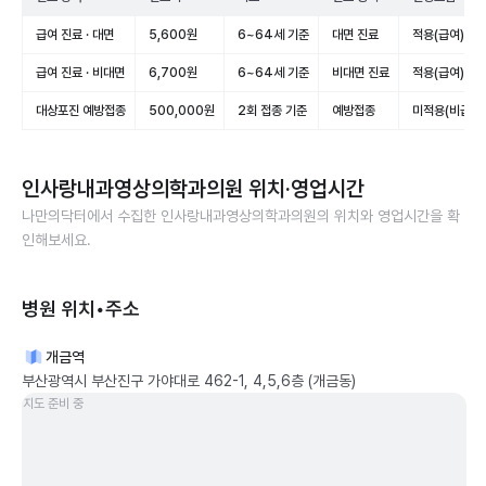
급여 진료 · 대면
5,600원
6~64세 기준
대면 진료
적용(급여)
급여 진료 · 비대면
6,700원
6~64세 기준
비대면 진료
적용(급여)
대상포진 예방접종
500,000원
2회 접종 기준
예방접종
미적용(비급여)
인사랑내과영상의학과의원
위치·영업시간
나만의닥터에서 수집한
인사랑내과영상의학과의원
의 위치와 영업시간을 확
인해보세요.
병원 위치•주소
개금역
부산광역시 부산진구 가야대로 462-1, 4,5,6층 (개금동)
지도 준비 중