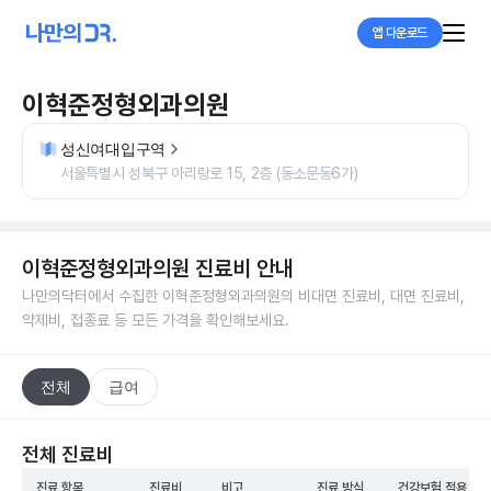
앱 다운로드
이혁준정형외과의원
성신여대입구역
서울특별시 성북구 아리랑로 15, 2층 (동소문동6가)
이혁준정형외과의원
진료비 안내
나만의닥터에서 수집한
이혁준정형외과의원
의 비대면 진료비, 대면 진료비,
약제비, 접종료 등 모든 가격을 확인해보세요.
전체
급여
전체 진료비
진료 항목
진료비
비고
진료 방식
건강보험 적용