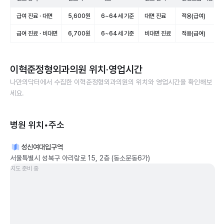
급여 진료 · 대면
5,600원
6~64세 기준
대면 진료
적용(급여)
급여 진료 · 비대면
6,700원
6~64세 기준
비대면 진료
적용(급여)
이혁준정형외과의원
위치·영업시간
나만의닥터에서 수집한
이혁준정형외과의원
의 위치와 영업시간을 확인해보
세요.
병원 위치•주소
성신여대입구역
서울특별시 성북구 아리랑로 15, 2층 (동소문동6가)
지도 준비 중