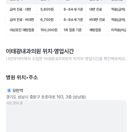
급여 진료 · 대면
5,600원
6~64세 기준
대면 진료
적용(급여)
급여 진료 · 비대면
6,700원
6~64세 기준
비대면 진료
적용(급여)
대상포진 예방접종
150,000원
1회 접종 기준
예방접종
미적용(비급여)
이태광내과의원
위치·영업시간
나만의닥터에서 수집한
이태광내과의원
의 위치와 영업시간을 확인해보세요.
병원 위치•주소
모란역
경기도 성남시 중원구 둔촌대로 163, 3층 (성남동)
지도 준비 중