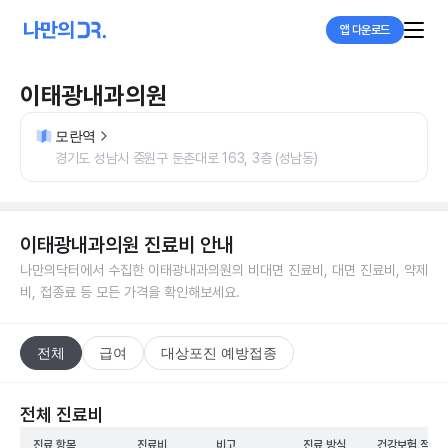
앱 다운로드
이태광내과의원
모란역
경기도 성남시 중원구 둔촌대로 163, 3층 (성남동)
이태광내과의원
진료비 안내
나만의닥터에서 수집한
이태광내과의원
의 비대면 진료비, 대면 진료비, 약제
비, 접종료 등 모든 가격을 확인해보세요.
전체
급여
대상포진 예방접종
전체 진료비
진료 항목
진료비
비고
진료 방식
건강보험 적용