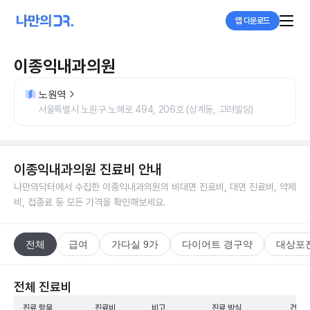
앱 다운로드
이종익내과의원
노원역
서울특별시 노원구 노해로 494, 206호 (상계동, 고려빌딩)
이종익내과의원
진료비 안내
나만의닥터에서 수집한
이종익내과의원
의 비대면 진료비, 대면 진료비, 약제
비, 접종료 등 모든 가격을 확인해보세요.
전체
급여
가다실 9가
다이어트 경구약
대상포
전체 진료비
진료 항목
진료비
비고
진료 방식
건강보