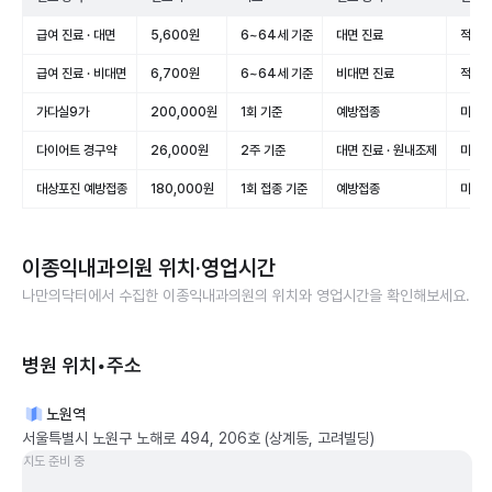
급여 진료 · 대면
5,600원
6~64세 기준
대면 진료
적용(
급여 진료 · 비대면
6,700원
6~64세 기준
비대면 진료
적용(
가다실9가
200,000원
1회 기준
예방접종
미적용
다이어트 경구약
26,000원
2주 기준
대면 진료 · 원내조제
미적용
대상포진 예방접종
180,000원
1회 접종 기준
예방접종
미적용
이종익내과의원
위치·영업시간
나만의닥터에서 수집한
이종익내과의원
의 위치와 영업시간을 확인해보세요.
병원 위치•주소
노원역
서울특별시 노원구 노해로 494, 206호 (상계동, 고려빌딩)
지도 준비 중