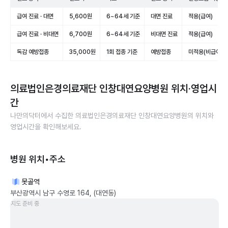
급여 진료 · 대면
5,600원
6~64세 기준
대면 진료
적용(급여)
급여 진료 · 비대면
6,700원
6~64세 기준
비대면 진료
적용(급여)
독감 예방접종
35,000원
1회 접종 기준
예방접종
미적용(비급여)
의료법인은경의료재단 인창대연요양병원
위치·영업시
간
나만의닥터에서 수집한
의료법인은경의료재단 인창대연요양병원
의 위치와
영업시간을 확인해보세요.
병원 위치•주소
못골역
부산광역시 남구 수영로 164, (대연동)
지도 준비 중