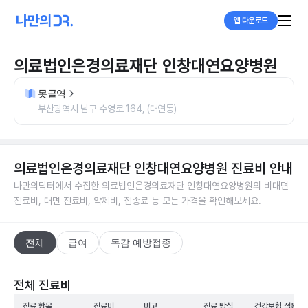
앱 다운로드
의료법인은경의료재단 인창대연요양병원
못골역
부산광역시 남구 수영로 164, (대연동)
의료법인은경의료재단 인창대연요양병원
진료비 안내
나만의닥터에서 수집한
의료법인은경의료재단 인창대연요양병원
의 비대면
진료비, 대면 진료비, 약제비, 접종료 등 모든 가격을 확인해보세요.
전체
급여
독감 예방접종
전체 진료비
진료 항목
진료비
비고
진료 방식
건강보험 적용