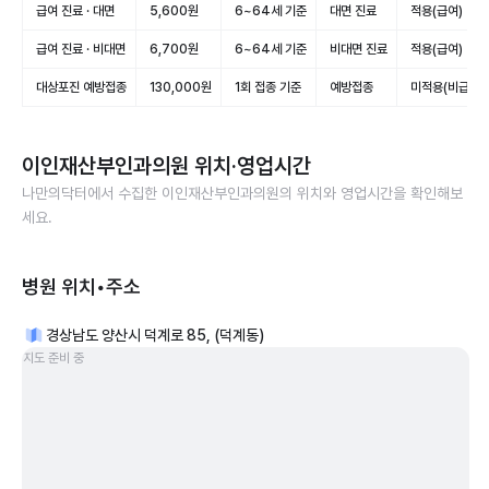
급여 진료 · 대면
5,600원
6~64세 기준
대면 진료
적용(급여)
급여 진료 · 비대면
6,700원
6~64세 기준
비대면 진료
적용(급여)
대상포진 예방접종
130,000원
1회 접종 기준
예방접종
미적용(비급여)
이인재산부인과의원
위치·영업시간
나만의닥터에서 수집한
이인재산부인과의원
의 위치와 영업시간을 확인해보
세요.
병원 위치•주소
경상남도 양산시 덕계로 85, (덕계동)
지도 준비 중