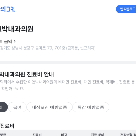
앱 다운로드
앤박내과의원
미금역
경기도 성남시 분당구 돌마로 79, 701호 (금곡동, 썬프라자)
박내과의원
진료비 안내
닥터에서 수집한
이앤박내과의원
의 비대면 진료비, 대면 진료비, 약제비, 접종료 등
 확인해보세요.
체
급여
대상포진 예방접종
독감 예방접종
 진료비
 항목
진료비
비고
진료 방식
건강보험 