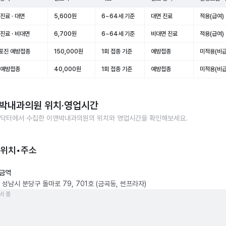
진료 · 대면
5,600원
6~64세 기준
대면 진료
적용(급여)
진료 · 비대면
6,700원
6~64세 기준
비대면 진료
적용(급여)
포진 예방접종
150,000원
1회 접종 기준
예방접종
미적용(비급
 예방접종
40,000원
1회 접종 기준
예방접종
미적용(비급
박내과의원
위치·영업시간
닥터에서 수집한
이앤박내과의원
의 위치와 영업시간을 확인해보세요.
 위치•주소
금역
 성남시 분당구 돌마로 79, 701호 (금곡동, 썬프라자)
비 중