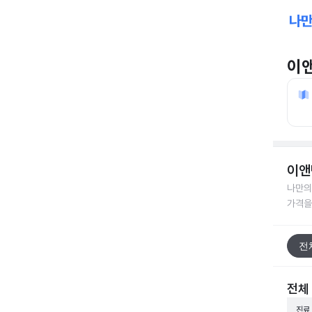
이
이앤
나만의
가격을
전
전체
진료