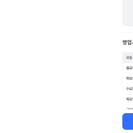
영업
요일
월요
화요
수요
목요
금요
토요
일요