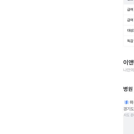
급여 
급여 
대상
독감
이앤
나만의
병원
미
경기도
지도 준