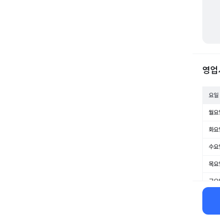
영업
요일
월요
화요
수요
목요
금요
토요
일요