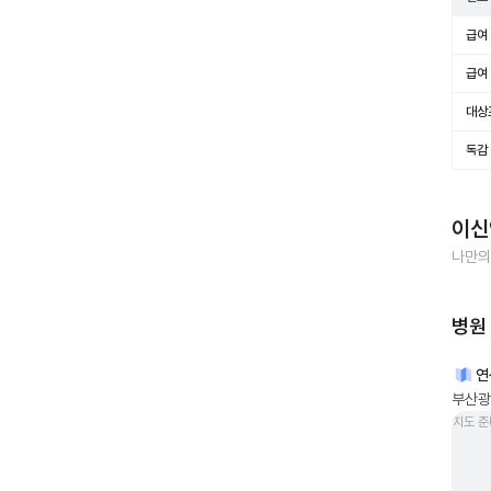
급여 
급여 
대상
독감
이신
나만의
병원
연
부산광
지도 준