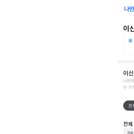
이
이신
나만의
든 가
전
전체
진료