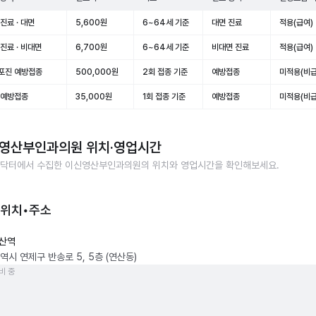
진료 · 대면
5,600원
6~64세 기준
대면 진료
적용(급여)
진료 · 비대면
6,700원
6~64세 기준
비대면 진료
적용(급여)
포진 예방접종
500,000원
2회 접종 기준
예방접종
미적용(비급
 예방접종
35,000원
1회 접종 기준
예방접종
미적용(비급
영산부인과의원
위치·영업시간
닥터에서 수집한
이신영산부인과의원
의 위치와 영업시간을 확인해보세요.
 위치•주소
산역
역시 연제구 반송로 5, 5층 (연산동)
비 중