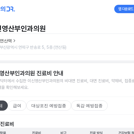
앱 다운로드
신영산부인과의원
연산역
부산광역시 연제구 반송로 5, 5층 (연산동)
영산부인과의원
진료비 안내
닥터에서 수집한
이신영산부인과의원
의 비대면 진료비, 대면 진료비, 약제비, 접종료
격을 확인해보세요.
체
급여
대상포진 예방접종
독감 예방접종
 진료비
 항목
진료비
비고
진료 방식
건강보험 