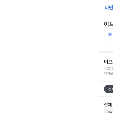
이
이브
나만의
가격을
전
전체
진료