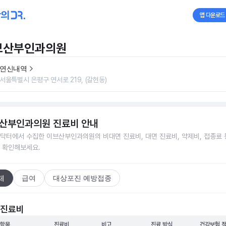
앱 다운로드
브산부인과의원
연신내역
서울특별시 은평구 연서로 219, (갈현동)
산부인과의원
진료비 안내
닥터에서 수집한
이브산부인과의원
의 비대면 진료비, 대면 진료비, 약제비, 접종료 
 확인해보세요.
체
급여
대상포진 예방접종
 진료비
 항목
진료비
비고
진료 방식
건강보험 