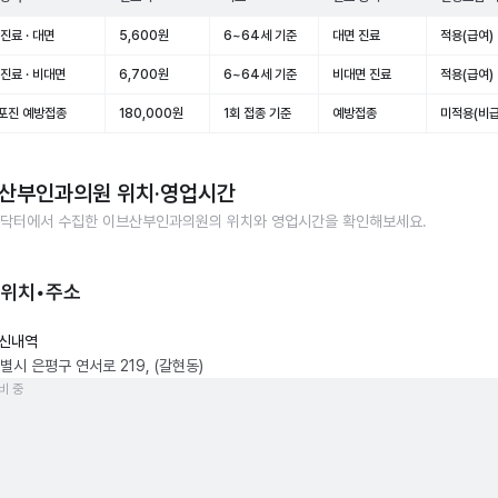
진료 · 대면
5,600원
6~64세 기준
대면 진료
적용(급여)
진료 · 비대면
6,700원
6~64세 기준
비대면 진료
적용(급여)
포진 예방접종
180,000원
1회 접종 기준
예방접종
미적용(비급
산부인과의원
위치·영업시간
닥터에서 수집한
이브산부인과의원
의 위치와 영업시간을 확인해보세요.
 위치•주소
신내역
별시 은평구 연서로 219, (갈현동)
비 중