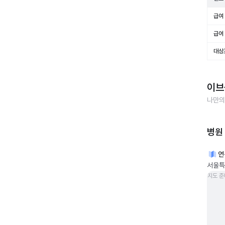
급여 
급여 
대상
이브
나만의
병원
연
서울특
지도 준