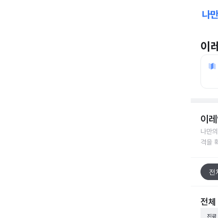
이
이레
나만의
격을 
전
전체
진료