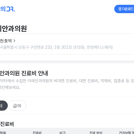
앱 다운로드
레안과의원
천호역
서울특별시 강동구 구천면로 233, 3층 302호 (천호동, 한양메디스퀘어)
안과의원
진료비 안내
닥터에서 수집한
이레안과의원
의 비대면 진료비, 대면 진료비, 약제비, 접종료 등 
확인해보세요.
체
급여
 진료비
 항목
진료비
비고
진료 방식
건강보험 