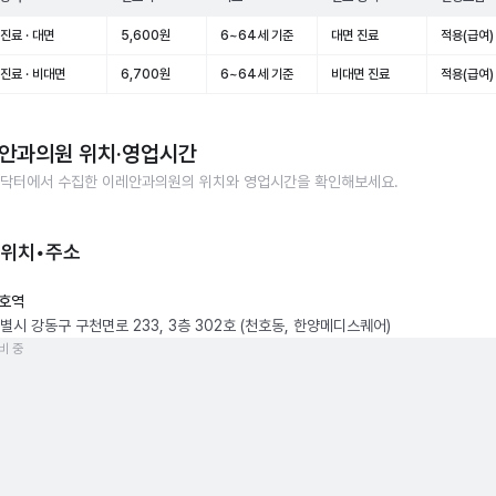
진료 · 대면
5,600원
6~64세 기준
대면 진료
적용(급여)
진료 · 비대면
6,700원
6~64세 기준
비대면 진료
적용(급여)
안과의원
위치·영업시간
닥터에서 수집한
이레안과의원
의 위치와 영업시간을 확인해보세요.
 위치•주소
호역
별시 강동구 구천면로 233, 3층 302호 (천호동, 한양메디스퀘어)
비 중