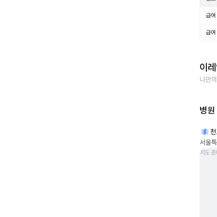
급여 
급여 
이레
나만의
병원
천
서울특
지도 준