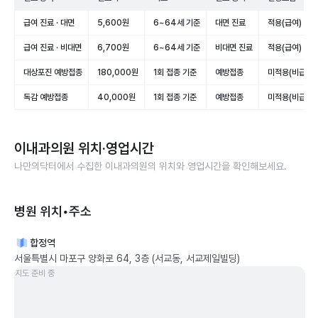
급여 진료 · 대면
5,600원
6~64세 기준
대면 진료
적용(급여)
급여 진료 · 비대면
6,700원
6~64세 기준
비대면 진료
적용(급여)
대상포진 예방접종
180,000원
1회 접종 기준
예방접종
미적용(비급여)
독감 예방접종
40,000원
1회 접종 기준
예방접종
미적용(비급여)
이내과의원
위치·영업시간
나만의닥터에서 수집한
이내과의원
의 위치와 영업시간을 확인해보세요.
병원 위치•주소
합정역
서울특별시 마포구 양화로 64, 3층 (서교동, 서교제일빌딩)
지도 준비 중